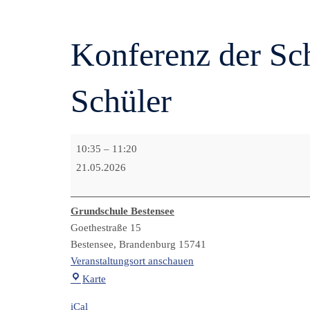
Konferenz der Sc
Schüler
Konferenz
10:35
–
11:20
der
21.05.2026
Schülerinnen
und
Schüler
Grundschule Bestensee
Goethestraße 15
Bestensee
,
Brandenburg
15741
Veranstaltungsort anschauen
Grundschule
Karte
Bestensee
iCal