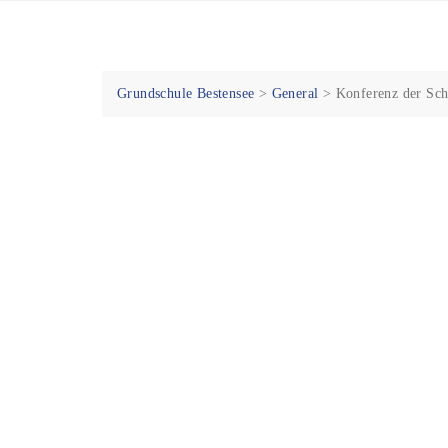
Skip
to
content
Grundschule Bestensee
>
General
>
Konferenz der Sch