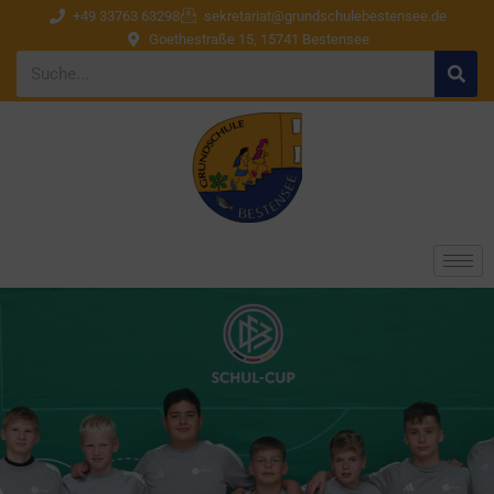
+49 33763 63298
sekretariat@grundschulebestensee.de
Goethestraße 15, 15741 Bestensee