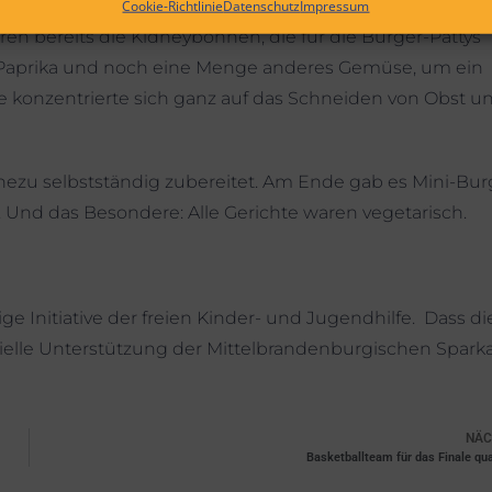
rk. Während in der einen Gruppe der Teig für den
Cookie-Richtlinie
Datenschutz
Impressum
n bereits die Kidneybohnen, die für die Burger-Pattys
, Paprika und noch eine Menge anderes Gemüse, um ein
e konzentrierte sich ganz auf das Schneiden von Obst u
ezu selbstständig zubereitet. Am Ende gab es Mini-Bur
d das Besondere: Alle Gerichte waren vegetarisch.
ge Initiative der freien Kinder- und Jugendhilfe. Dass di
nzielle Unterstützung der Mittelbrandenburgischen Spark
NÄC
Basketballteam für das Finale qual