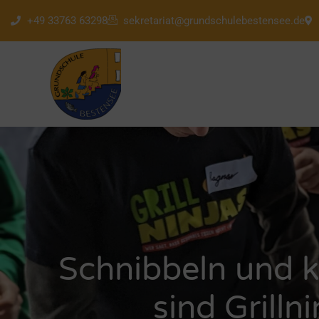
+49 33763 63298
sekretariat@grundschulebestensee.de
Schnibbeln und k
sind Grillni