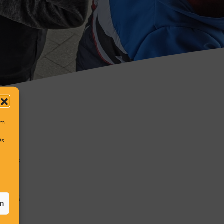
um
Ds
keres
der 5.
en
de