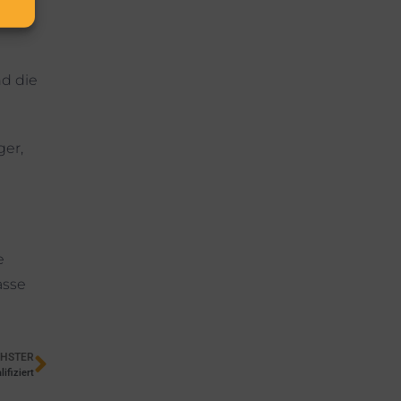
nd die
ger,
e
asse
HSTER
ifiziert