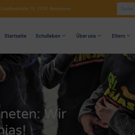
Goethestraße 15, 15741 Bestensee
Startseite
Schulleben
Über uns
Eltern
neten: Wir
njas!